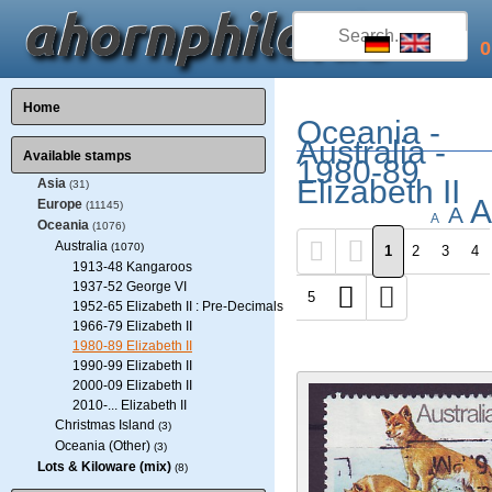
0
Home
Oceania -
Australia -
Available stamps
1980-89
Elizabeth II
Asia
(31)
A
Europe
(11145)
A
A
Oceania
(1076)
Australia
(1070)
1
2
3
4
1913-48 Kangaroos
1937-52 George VI
5
1952-65 Elizabeth II : Pre-Decimals
1966-79 Elizabeth II
1980-89 Elizabeth II
1990-99 Elizabeth II
2000-09 Elizabeth II
2010-... Elizabeth II
Christmas Island
(3)
Oceania (Other)
(3)
Lots & Kiloware (mix)
(8)