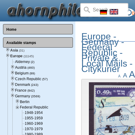
0
Home
Europe -
Germany -
Available stamps
Federal
Republic -
Asia
(31)
Private &
Europe
(11145)
Local Mails -
Alderney
(2)
Citykurier
Austria
(460)
A
Belgium
(99)
A
A
Czech Republic
(57)
Denmark
(243)
France
(942)
Germany
(3569)
Berlin
Federal Republic
1948-1954
1955-1959
1960-1969
1970-1979
1980-1989