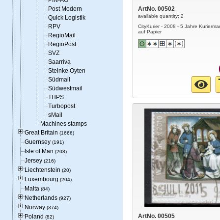
PIN-AG
Post Modern
ArtNo. 00502
available quantity: 2
Quick Logistik
RPV
CityKurier - 2008 - 5 Jahre Kurierma
auf Papier
RegioMail
RegioPost
SVZ
Saarriva
Steinke Oyten
Südmail
Südwestmail
THPS
Turbopost
sMail
Machines stamps
Great Britain
(1666)
Guernsey
(191)
Isle of Man
(208)
Jersey
(216)
Liechtenstein
(20)
Luxembourg
(204)
Malta
(84)
Netherlands
(927)
Norway
(374)
ArtNo. 00505
Poland
(82)