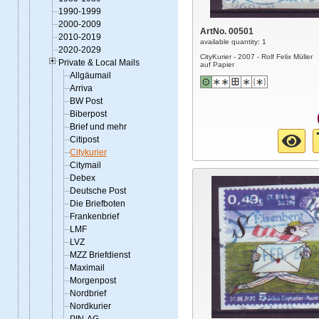
1990-1999
2000-2009
ArtNo. 00501
2010-2019
available quantity: 1
2020-2029
CityKurier - 2007 - Rolf Felix Müller
Private & Local Mails
auf Papier
Allgäumail
Arriva
BW Post
Biberpost
Brief und mehr
Citipost
Citykurier
Citymail
Debex
Deutsche Post
Die Briefboten
Frankenbrief
LMF
LVZ
MZZ Briefdienst
Maximail
Morgenpost
Nordbrief
Nordkurier